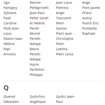
Ugo
Rennie
Jean-Louis
Ange
Pantigny
Pellegrinetti
Pietrera
Pont Jaume
Sylviane
Jean-Paul
Ange-
Prieur
Paoli
Pellet Sarah
Toussaint
Aubry
Caroline
et Hélène
Pietri
Puech Éric
Paoli Jean-
Pereti
Gaston
Pumpelly
Louis
Muriel
Pietri Jean-
Raphael
Paolini-Saez
Peretti-
Christophe
Hélène
Ndiaye
Pietri
Papi
Marie
Laetitia
Arnestu
Peretti-
Pietri Lesia
Ndiaye
marie
Perfettini
Philippe
Q
Quenot
Quilichini
Quilici Jean-
Sébastien
Angélique
Paul