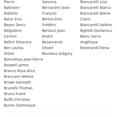
Pierre
Vannina
Biancarelli Lina
Battistini
Bernardini Jean-
Biancarelli Marcu
Roberto
François
Biancarelli Marie-
Batur Enis
Bertocchini
Claire
Bayon Denis
Frédéric
Biancarelli Valérie
Belgodere
Bertozzi Jean-
Bighelli Dumenicu
Carmin
André
Blanc-Serra
Bellini Eleonora
Besancenot
Angélique
Ben Loulou
Olivier
Bonerandi Èlena
Didier
Beuneux Grégory
Bonnafoux Jean-Pierre
Boswell James
Branco Rosa Alice
Bresciani Hélène
Brown Kenneth
Brunelli Thomas
Bruno Frank
Buffa Christian
Buresi Dominique