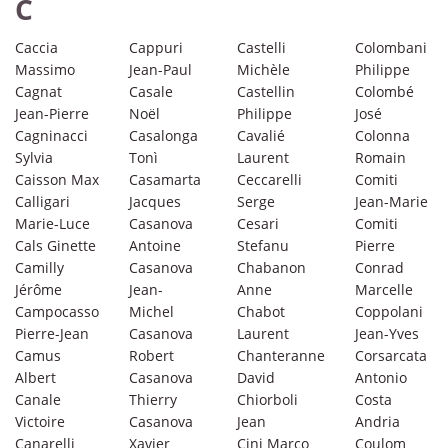
C
Caccia
Cappuri
Castelli
Colombani
Massimo
Jean-Paul
Michèle
Philippe
Cagnat
Casale
Castellin
Colombé
Jean-Pierre
Noël
Philippe
José
Cagninacci
Casalonga
Cavalié
Colonna
Sylvia
Tonì
Laurent
Romain
Caisson Max
Casamarta
Ceccarelli
Comiti
Calligari
Jacques
Serge
Jean-Marie
Marie-Luce
Casanova
Cesari
Comiti
Cals Ginette
Antoine
Stefanu
Pierre
Camilly
Casanova
Chabanon
Conrad
Jérôme
Jean-
Anne
Marcelle
Campocasso
Michel
Chabot
Coppolani
Pierre-Jean
Casanova
Laurent
Jean-Yves
Camus
Robert
Chanteranne
Corsarcata
Albert
Casanova
David
Antonio
Canale
Thierry
Chiorboli
Costa
Victoire
Casanova
Jean
Andria
Canarelli
Xavier
Cini Marco
Coulom