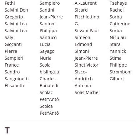
Fethi
Sampiero
A.-Laurent
Tsehaye
Salvini Don
Santini
Sicard
Rachel
Gregorio
Jean-Pierre
Picchiottino
Sorba
Salvini Léa
Santoni
G.
Catherine
Salvini Léa
Philippa
Silvani Paul
Sorba
Saly-
Santucci
Simeoni
Niculau
Giocanti
Lucia
Edmond
Stara
Pierre
Sayago
Simoni
Yannick
Sampieri
Nuria
Jean-Pierre
Stima
France
Scola
Sinet Victor
Philippe
Sandro
bislingua
Sisco-
Stromboni
Sanguinetti
Charles
Andritch
Gilbert
Élisabeth
Bonafedi
Antonia
Scolac
Solis Michel
Petr'Antò
Scolca
Petr'Antò
T