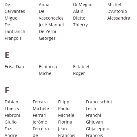
De
Anna
Di Meglio
Michel
Cervantes
De
Alain
D’Antonio
Miguel
Vasconcelos
Diette
Alessandra
De
José Manuel
Thierry
Lanfranchi
De Zerbi
François
Georges
E
Erisa Dan
Espinosa
Establet
Michel
Roger
F
Fabiani
Ferrara
Filippi
Franceschini
Thierry
Michèle
Paulu
Leria
Fabroni
Ferrari
Michele
Franchi
Giulio
Jerôme
Fiorina
Ghjuvan
Fazi
Ferreira
Jean-
Ghjaseppiu
André
de
François
François-