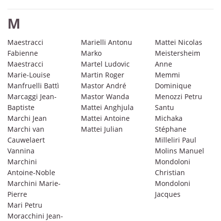
M
Maestracci
Marielli Antonu
Mattei Nicolas
Fabienne
Marko
Meistersheim
Maestracci
Martel Ludovic
Anne
Marie-Louise
Martin Roger
Memmi
Manfruelli Battì
Mastor André
Dominique
Marcaggi Jean-
Mastor Wanda
Menozzi Petru
Baptiste
Mattei Anghjula
Santu
Marchi Jean
Mattei Antoine
Michaka
Marchi van
Mattei Julian
Stéphane
Cauwelaert
Milleliri Paul
Vannina
Molins Manuel
Marchini
Mondoloni
Antoine-Noble
Christian
Marchini Marie-
Mondoloni
Pierre
Jacques
Mari Petru
Moracchini Jean-