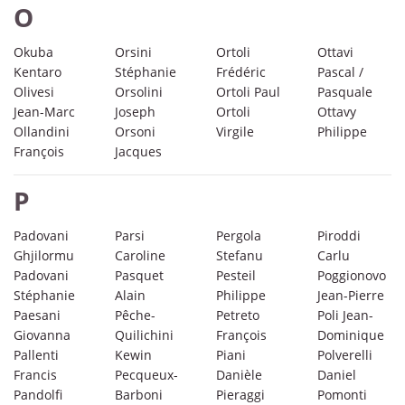
O
Okuba
Orsini
Ortoli
Ottavi
Kentaro
Stéphanie
Frédéric
Pascal /
Olivesi
Orsolini
Ortoli Paul
Pasquale
Jean-Marc
Joseph
Ortoli
Ottavy
Ollandini
Orsoni
Virgile
Philippe
François
Jacques
P
Padovani
Parsi
Pergola
Piroddi
Ghjilormu
Caroline
Stefanu
Carlu
Padovani
Pasquet
Pesteil
Poggionovo
Stéphanie
Alain
Philippe
Jean-Pierre
Paesani
Pêche-
Petreto
Poli Jean-
Giovanna
Quilichini
François
Dominique
Pallenti
Kewin
Piani
Polverelli
Francis
Pecqueux-
Danièle
Daniel
Pandolfi
Barboni
Pieraggi
Pomonti