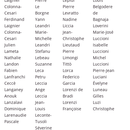
Laignier
Pierre
Lepidi
Louis
Colonna-
Le
Pierre
Belgodere
Cesari
Borgne
Levratto
de
Ferdinand
Yann
Nadine
Bagnaja
Laignier
Leandri
Liccia
Loverini
Colonna-
Marie-
Jean-
Marie-José
Cesari
Michelle
Christophe
Luccioni
Julien
Leandri
Lieutaud
Isabelle
Lameta
Stefanu
Pierre
Luccioni
Nathalie
Lebeau
Limongi
Michel
Landon
Suzanne
Tittò
Luccioni
Fabien
Leca
Lorca
Pierre-Jean
Lanfranchi
Petru
Federico
Luciani
Ceccè
Leccia
Garcia
Évelyne
Langaney
Ange
Lorenzi de
Luneau
Anouk
Leccia
Bradi
Gilles
Lanzalavi
Jean-
Lorenzi
Luzi
Dominique
Louis
Françoise
Christophe
Larenaudie
Leconte-
Pascale
Tusoli
Séverine