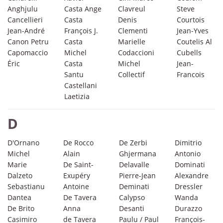
Anghjulu
Casta Ange
Clavreul
Steve
Cancellieri
Casta
Denis
Courtois
Jean-André
François J.
Clementi
Jean-Yves
Canon Petru
Casta
Marielle
Coutelis Al
Capomaccio
Michel
Codaccioni
Cubells
Éric
Casta
Michel
Jean-
Santu
Collectif
Francois
Castellani
Laetizia
D
D'Ornano
De Rocco
De Zerbi
Dimitrio
Michel
Alain
Ghjermana
Antonio
Marie
De Saint-
Delavalle
Dominati
Dalzeto
Exupéry
Pierre-Jean
Alexandre
Sebastianu
Antoine
Deminati
Dressler
Dantea
De Tavera
Calypso
Wanda
De Brito
Anna
Desanti
Durazzo
Casimiro
de Tavera
Paulu / Paul
François-