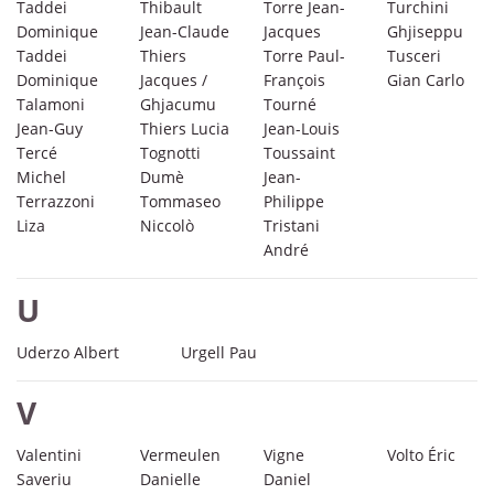
Taddei
Thibault
Torre Jean-
Turchini
Dominique
Jean-Claude
Jacques
Ghjiseppu
Taddei
Thiers
Torre Paul-
Tusceri
Dominique
Jacques /
François
Gian Carlo
Talamoni
Ghjacumu
Tourné
Jean-Guy
Thiers Lucia
Jean-Louis
Tercé
Tognotti
Toussaint
Michel
Dumè
Jean-
Terrazzoni
Tommaseo
Philippe
Liza
Niccolò
Tristani
André
U
Uderzo Albert
Urgell Pau
V
Valentini
Vermeulen
Vigne
Volto Éric
Saveriu
Danielle
Daniel