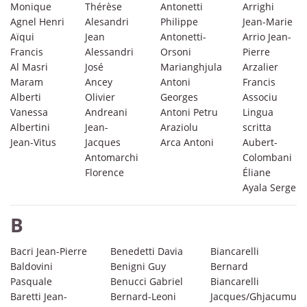
Monique
Thérèse
Antonetti
Arrighi
Agnel Henri
Alesandri
Philippe
Jean-Marie
Aïqui
Jean
Antonetti-
Arrio Jean-
Francis
Alessandri
Orsoni
Pierre
Al Masri
José
Marianghjula
Arzalier
Maram
Ancey
Antoni
Francis
Alberti
Olivier
Georges
Associu
Vanessa
Andreani
Antoni Petru
Lingua
Albertini
Jean-
Araziolu
scritta
Jean-Vitus
Jacques
Arca Antoni
Aubert-
Antomarchi
Colombani
Florence
Éliane
Ayala Serge
B
Bacri Jean-Pierre
Benedetti Davia
Biancarelli
Baldovini
Benigni Guy
Bernard
Pasquale
Benucci Gabriel
Biancarelli
Baretti Jean-
Bernard-Leoni
Jacques/Ghjacumu