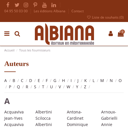
04 95 50 03 00
Les éditions Albiana
Contact
Liste de souhaits (
0
)
0
Accueil
Tous les fournisseurs
Auteurs
A
/
B
/
C
/
D
/
E
/
F
/
G
/
H
/
I
/
J
/
K
/
L
/
M
/
N
/
O
/
P
/
Q
/
R
/
S
/
T
/
U
/
V
/
W
/
Y
/
Z
/
A
Acquaviva
Albertini
Antona-
Arnoux-
Jean-Yves
Scilocca
Cardinet
Gabrielli
Acquaviva
Albertini
Dominique
Annie