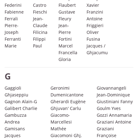
Federini
Castro
Flaubert
Xavier
Fabienne
Fieschi
Gustave
Franzini
Ferrali
Jean-
Fleury
Antoine
Pierre-
Claude
Jean-
Friggieri
Joseph
Filicina
Pierre
Oliver
Ferranti
Filippi
Fortini
Fusina
Marie
Paul
Marcel
Jacques /
Francella
Ghjacumu
Gloria
G
Gaggioli
Geronimi
Giovannangeli
Ghjaseppiu
Dumenicantone
Jean-Dominique
Gagnon Alain-G
Gherardi Eugène
Giustiniani Fanny
Galibert Charlie
Ghjuvan' Carlu
Goulm Yves
Gambuzza
Giacomo-
Gozzi Annamaria
Andrea
Marcellesi
Graziani Antoine
Gamisans
Mathée
Graziani
Jacques
Giacomoni Ghj.
Françoise