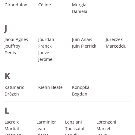
Giranduloni
Céline
Murgia
Daniela
J
Jaoui Agnès
Jourdan
Juin Anaïs
Jureczek
Jouffroy
Franck
Juin Pierrick
Marceddu
Denis
Jouve
Jérôme
K
Katunaric
Kiehn Beate
Konopka
Dràzen
Bogdan
L
Lacroix
Larminier
Lenziani
Lorenzoni
Martial
Jean-
Toussaint
Marcel