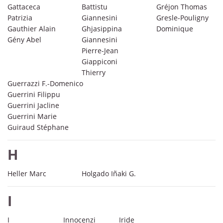
Gattaceca
Battistu
Gréjon Thomas
Patrizia
Giannesini
Gresle-Pouligny
Gauthier Alain
Ghjasippina
Dominique
Gény Abel
Giannesini
Pierre-Jean
Giappiconi
Thierry
Guerrazzi F.-Domenico
Guerrini Filippu
Guerrini Jacline
Guerrini Marie
Guiraud Stéphane
H
Heller Marc
Holgado Iñaki G.
I
I
Innocenzi
Iride