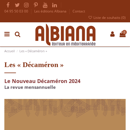
04 95 50 03 00
Les éditions Albiana
Contact
Liste de souhaits (
0
)
0
Accueil
Les « Décaméron »
Les « Décaméron »
Le Nouveau Décaméron 2024
La revue mensannuelle