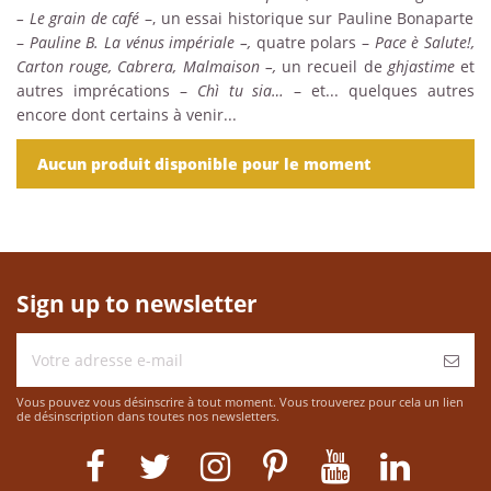
– Le grain de café
–, un essai historique sur Pauline Bonaparte
–
Pauline B. La vénus impériale –,
quatre polars –
Pace è Salute!,
Carton rouge, Cabrera, Malmaison –,
un recueil de
ghjastime
et
autres imprécations –
Chì tu sia…
– et... quelques autres
encore dont certains à venir...
Aucun produit disponible pour le moment
Sign up to newsletter
Vous pouvez vous désinscrire à tout moment. Vous trouverez pour cela un lien
de désinscription dans toutes nos newsletters.