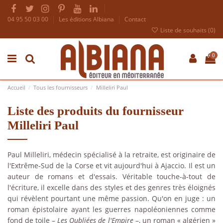
04 95 50 03 00
Les éditions Albiana
Contact
Liste de souhaits (
0
)
0
Accueil
Tous les fournisseurs
Milleliri Paul
Liste des produits du fournisseur
Milleliri Paul
Paul Milleliri, médecin spécialisé à la retraite, est originaire de
l'Extrême-Sud de la Corse et vit aujourd'hui à Ajaccio. Il est un
auteur de romans et d'essais. Véritable touche-à-tout de
l'écriture, il excelle dans des styles et des genres très éloignés
qui révèlent pourtant une même passion. Qu'on en juge : un
roman épistolaire ayant les guerres napoléoniennes comme
fond de toile –
Les Oubliées de l'Empire
–, un roman « algérien »