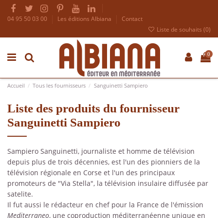
04 95 50 03 00
Les éditions Albiana
Contact
Liste de souhaits (
0
)
0
Accueil
Tous les fournisseurs
Sanguinetti Sampiero
Liste des produits du fournisseur
Sanguinetti Sampiero
Sampiero Sanguinetti, journaliste et homme de télévision
depuis plus de trois décennies, est l'un des pionniers de la
télévision régionale en Corse et l'un des principaux
promoteurs de "Via Stella", la télévision insulaire diffusée par
satelite.
Il fut aussi le rédacteur en chef pour la France de l'émission
Mediterraneo
, une coproduction méditerranéenne unique en