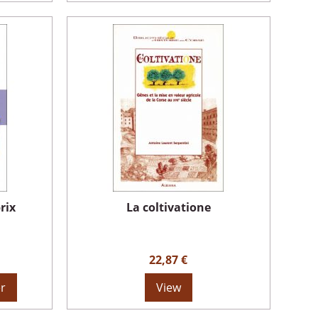
rix
La coltivatione
22,87 €
er
View