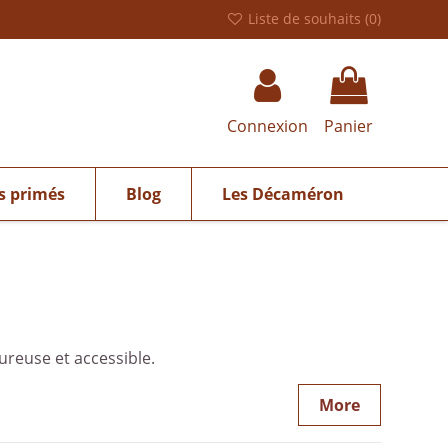
Liste de souhaits (
0
)
Connexion
Panier
s primés
Blog
Les Décaméron
ureuse et accessible.
More