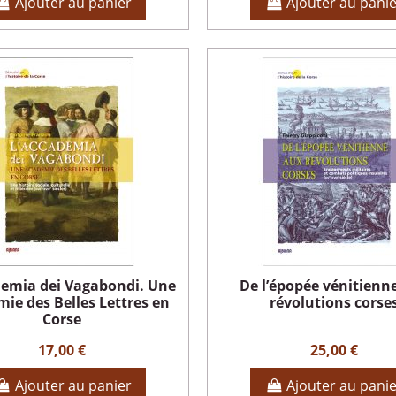
Ajouter au panier
Ajouter au pani
demia dei Vagabondi. Une
De l’épopée vénitienn
ie des Belles Lettres en
révolutions corse
Corse
17,00 €
25,00 €
Ajouter au panier
Ajouter au pani