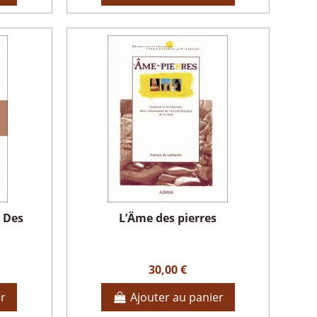
 Des
L’Âme des pierres
30,00 €
er
Ajouter au panier