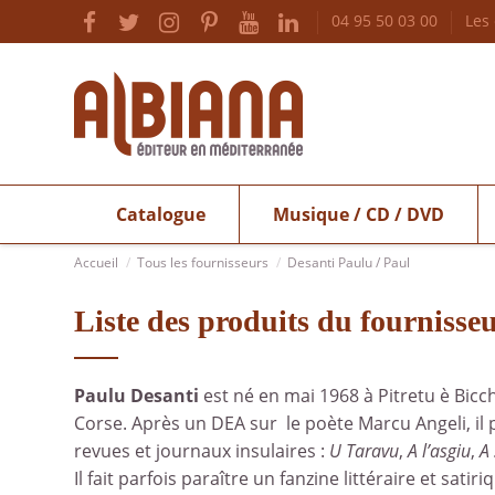
04 95 50 03 00
Les
Catalogue
Musique / CD / DVD
Accueil
Tous les fournisseurs
Desanti Paulu / Paul
Liste des produits du fournisse
Paulu Desanti
est né en mai 1968 à Pitretu è Bicchi
Corse. Après un DEA sur le poète Marcu Angeli, il p
revues et journaux insulaires :
U Taravu
,
A l’asgiu
,
A 
Il fait parfois paraître un fanzine littéraire et satiri