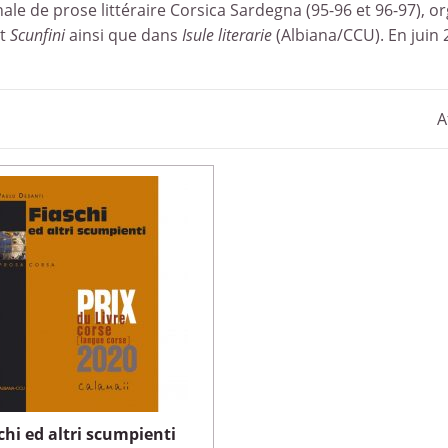
le de prose littéraire Corsica Sardegna (95-96 et 96-97), org
t
Scunfini
ainsi que dans
Isule literarie
(Albiana/CCU). En juin 2
A
chi ed altri scumpienti