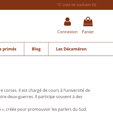
Liste de souhaits (
0
)
Connexion
Panier
s primés
Blog
Les Décaméron
e corses. Il est chargé de cours à l’université de
ntre-deux-guerres. Il participe souvent à des
ina », créée pour promouvoir les parlers du Sud.