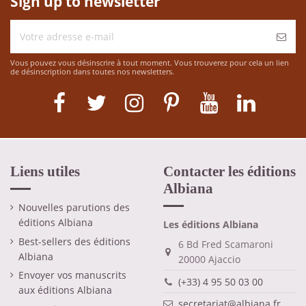
Sign up to newsletter
Vous pouvez vous désinscrire à tout moment. Vous trouverez pour cela un lien
de désinscription dans toutes nos newsletters.
Liens utiles
Contacter les éditions
Albiana
Nouvelles parutions des
éditions Albiana
Les éditions Albiana
Best-sellers des éditions
6 Bd Fred Scamaroni
Albiana
20000 Ajaccio
Envoyer vos manuscrits
(+33) 4 95 50 03 00
aux éditions Albiana
secretariat@albiana.fr