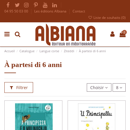
04 95 50 03 00
Les éditions Albiana
Contact
Liste de souhaits (
0
)
0
Accueil
Catalogue
Langue corse
Ziteddi
À partesi di 6 anni
À partesi di 6 anni
Filtrer
Choisir
8