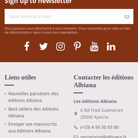
Sign up to newsletter
Vous pouvez vous désinscrire à tout moment. Vous trouverez pour cela un lien
de désinscription dans toutes nos newsletters.
Liens utiles
Contacter les éditions
Albiana
Nouvelles parutions des
éditions Albiana
Les éditions Albiana
Best-sellers des éditions
6 Bd Fred Scamaroni
Albiana
20000 Ajaccio
Envoyer vos manuscrits
(+33) 4 95 50 03 00
aux éditions Albiana
secretariat@albiana.fr