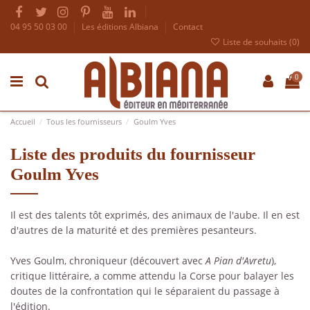
04 95 50 03 00
Les éditions Albiana
Contact
Liste de souhaits (
0
)
0
Accueil
Tous les fournisseurs
Goulm Yves
Liste des produits du fournisseur
Goulm Yves
Il est des talents tôt exprimés, des animaux de l'aube. Il en est
d'autres de la maturité et des premières pesanteurs.
Yves Goulm, chroniqueur (découvert avec
A Pian d'Avretu
),
critique littéraire, a comme attendu la Corse pour balayer les
doutes de la confrontation qui le séparaient du passage à
l'édition.