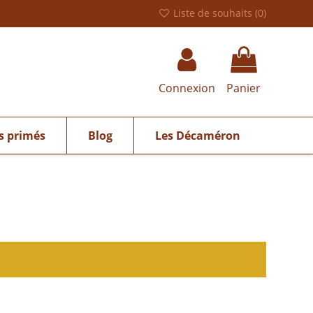
Liste de souhaits (
0
)
Connexion
Panier
s primés
Blog
Les Décaméron