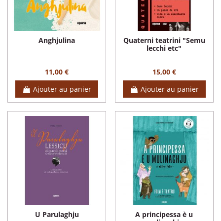
Anghjulina
Quaterni teatrini "Semu
lecchi etc"
11,00 €
15,00 €
Ajouter au panier
Ajouter au panier
U Parulaghju
A principessa è u