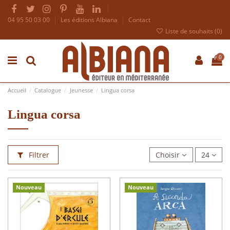
04 95 50 03 00
Les éditions Albiana
Contact
Liste de souhaits (
0
)
0
Accueil
Catalogue
Jeunesse
Lingua corsa
Lingua corsa
Filtrer
Choisir
24
Nouveau
Nouveau