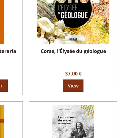
teraria
Corse, l'Élysée du géologue
37,00 €
er
View