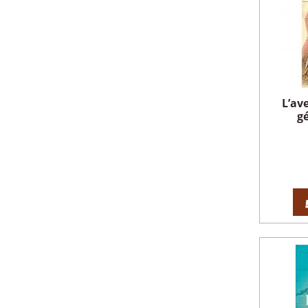
L’av
gé