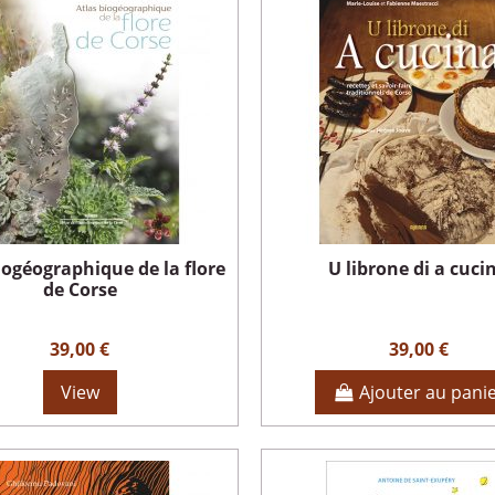
iogéographique de la flore
U librone di a cuci
de Corse
39,00 €
39,00 €
View
Ajouter au pani