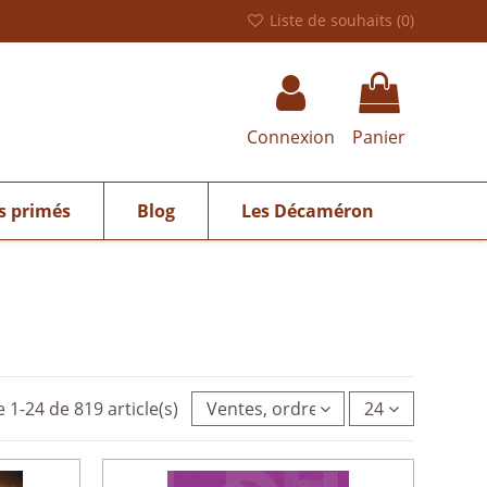
Liste de souhaits (
0
)
Connexion
Panier
s primés
Blog
Les Décaméron
e 1-24 de 819 article(s)
Ventes, ordre décroissant
24