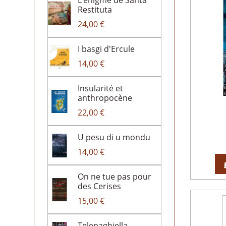
L’énigme de Santa
Restituta
24,00 €
I basgi d'Ercule
14,00 €
Insularité et
anthropocène
22,00 €
U pesu di u mondu
14,00 €
On ne tue pas pour
des Cerises
15,00 €
Telepaghjella