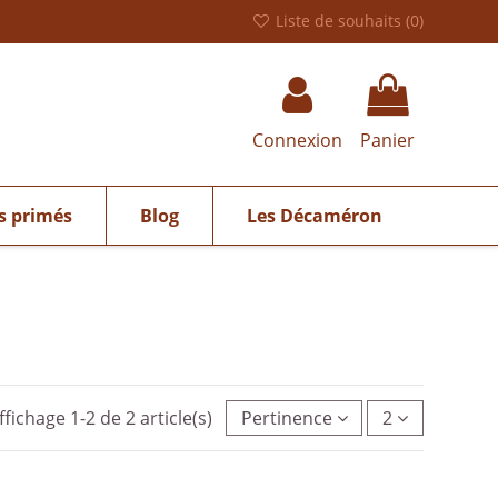
Liste de souhaits (
0
)
Connexion
Panier
s primés
Blog
Les Décaméron
ffichage 1-2 de 2 article(s)
Pertinence
2