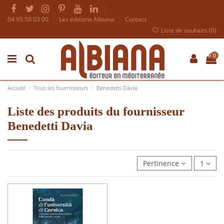
04 95 50 03 00
Les éditions Albiana
Contact
Liste de souhaits (
0
)
0
Accueil
Tous les fournisseurs
Benedetti Davia
Liste des produits du fournisseur
Benedetti Davia
Pertinence
1