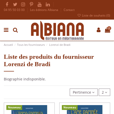
04 95 50 03 00
Les éditions Albiana
Contact
Liste de souhaits (
0
)
0
Accueil
Tous les fournisseurs
Lorenzi de Bradi
Liste des produits du fournisseur
Lorenzi de Bradi
Biographie indisponible.
Pertinence
2
Nouveau
Nouveau