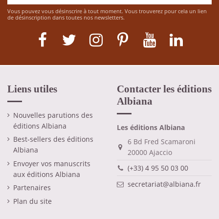
Vous pouvez vous désinscrire à tout moment. Vous trouverez pour cela un lien
de désinscription dans toutes nos newsletters.
Liens utiles
Contacter les éditions
Albiana
Nouvelles parutions des
éditions Albiana
Les éditions Albiana
Best-sellers des éditions
6 Bd Fred Scamaroni
Albiana
20000 Ajaccio
Envoyer vos manuscrits
(+33) 4 95 50 03 00
aux éditions Albiana
secretariat@albiana.fr
Partenaires
Plan du site