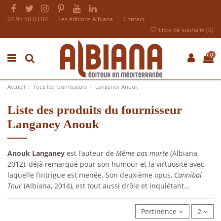
04 95 50 03 00
Les éditions Albiana
Contact
Liste de souhaits (
0
)
0
Accueil
Tous les fournisseurs
Langaney Anouk
Liste des produits du fournisseur
Langaney Anouk
Anouk Langaney
est l’auteur de
Même pas morte
(Albiana,
2012), déjà remarqué pour son humour et la virtuosité avec
laquelle l’intrigue est menée. Son deuxième opus,
Cannibal
Tour
(Albiana, 2014), est tout aussi drôle et inquiétant…
Pertinence
2