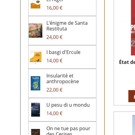
16,00 €
L’énigme de Santa
Restituta
24,00 €
I basgi d'Ercule
14,00 €
État d
Insularité et
anthropocène
22,00 €
U pesu di u mondu
14,00 €
On ne tue pas pour
des Cerises