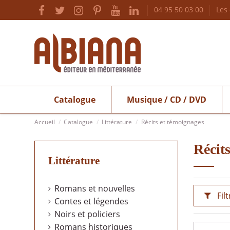
04 95 50 03 00
Les
Catalogue
Musique / CD / DVD
Accueil
Catalogue
Littérature
Récits et témoignages
Récit
Littérature
Romans et nouvelles
Filt
Contes et légendes
Noirs et policiers
Romans historiques