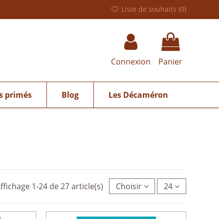
Liste de souhaits (
0
)
Connexion
Panier
s primés
Blog
Les Décaméron
ffichage 1-24 de 27 article(s)
Choisir
24