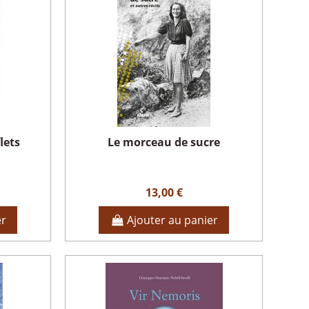
lets
Le morceau de sucre
13,00 €
er
Ajouter au panier