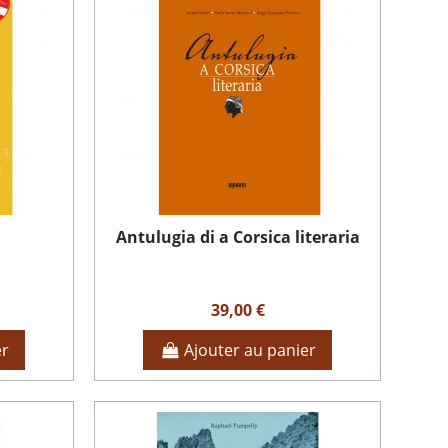
Antulugia di a Corsica literaria
39,00 €
er
Ajouter au panier