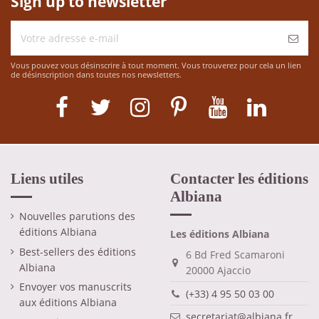
Sign up to newsletter
Vous pouvez vous désinscrire à tout moment. Vous trouverez pour cela un lien
de désinscription dans toutes nos newsletters.
Liens utiles
Contacter les éditions
Albiana
Nouvelles parutions des
éditions Albiana
Les éditions Albiana
Best-sellers des éditions
6 Bd Fred Scamaroni
Albiana
20000 Ajaccio
Envoyer vos manuscrits
(+33) 4 95 50 03 00
aux éditions Albiana
secretariat@albiana.fr