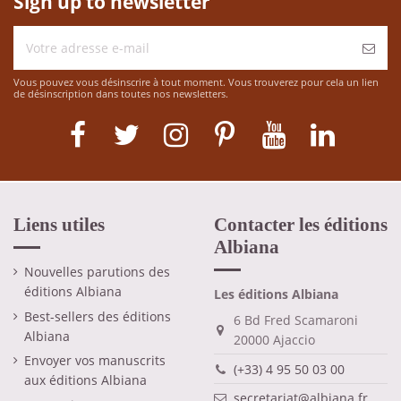
Sign up to newsletter
Vous pouvez vous désinscrire à tout moment. Vous trouverez pour cela un lien
de désinscription dans toutes nos newsletters.
Liens utiles
Contacter les éditions
Albiana
Nouvelles parutions des
éditions Albiana
Les éditions Albiana
Best-sellers des éditions
6 Bd Fred Scamaroni
Albiana
20000 Ajaccio
Envoyer vos manuscrits
(+33) 4 95 50 03 00
aux éditions Albiana
secretariat@albiana.fr