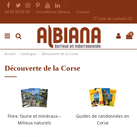
04 95 50 03 00
Les éditions Albiana
Contact
Liste de souhaits (
0
)
0
Accueil
Catalogue
Découverte de la Corse
Découverte de la Corse
Flore, faune et minéraux –
Guides de randonnées en
Milieux naturels
Corse