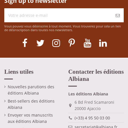
Sign up to newsletter
Vous pouvez vous désinscrire à tout moment. Vous trouverez pour cela un lien
de désinscription dans toutes nos newsletters.
Liens utiles
Contacter les éditions
Albiana
Nouvelles parutions des
éditions Albiana
Les éditions Albiana
Best-sellers des éditions
6 Bd Fred Scamaroni
Albiana
20000 Ajaccio
Envoyer vos manuscrits
(+33) 4 95 50 03 00
aux éditions Albiana
secretariat@albiana.fr