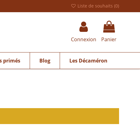
Liste de souhaits (
0
)
Connexion
Panier
s primés
Blog
Les Décaméron