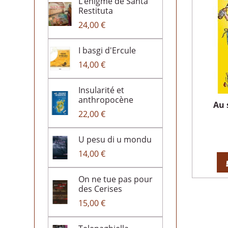
L’énigme de Santa
Restituta
24,00 €
I basgi d'Ercule
14,00 €
Insularité et
anthropocène
Au 
22,00 €
U pesu di u mondu
14,00 €
On ne tue pas pour
des Cerises
15,00 €