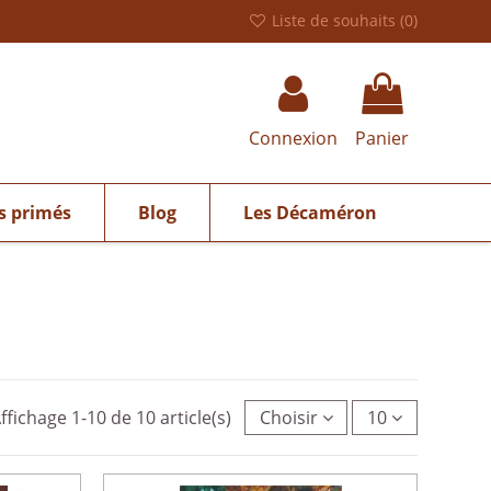
Liste de souhaits (
0
)
Connexion
Panier
s primés
Blog
Les Décaméron
ffichage 1-10 de 10 article(s)
Choisir
10