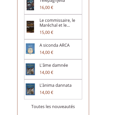
Telepaghjella
16,00 €
Le commissaire, le
Maréchal et le...
15,00 €
A siconda ARCA
14,00 €
L'âme damnée
14,00 €
L’ànima dannata
14,00 €
Toutes les nouveautés