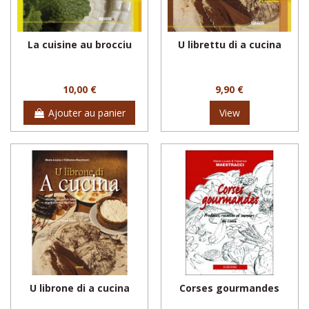
La cuisine au brocciu
U librettu di a cucina
10,00 €
9,90 €
Ajouter au panier
View
U librone di a cucina
Corses gourmandes