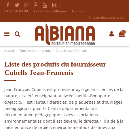
04 95 50 03 00
Les éditions Albiana
Contact
Liste de souhaits (
0
)
0
Accueil
Tous les fournisseurs
Cubells Jean-Francois
Liste des produits du fournisseur
Cubells Jean-Francois
Jean-François Cubells est professeur agrégé en sciences de la
nature, et a été enseignant au lycée Laetitia-Bonaparte
d’Ajaccio. Il est l’auteur d’articles, de plaquettes et d’ouvrages
pédagogiques pour le Centre départemental de
documentation pédagogique et des associations
environnementales dont il est devenu le directeur. Il aide à la
mise en place de projets environnementaux destinés aux