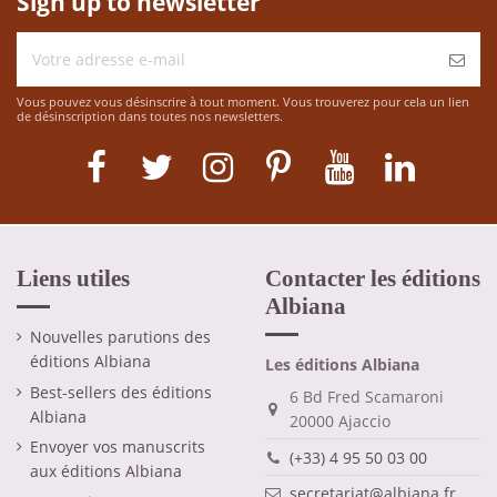
Sign up to newsletter
Vous pouvez vous désinscrire à tout moment. Vous trouverez pour cela un lien
de désinscription dans toutes nos newsletters.
Liens utiles
Contacter les éditions
Albiana
Nouvelles parutions des
éditions Albiana
Les éditions Albiana
Best-sellers des éditions
6 Bd Fred Scamaroni
Albiana
20000 Ajaccio
Envoyer vos manuscrits
(+33) 4 95 50 03 00
aux éditions Albiana
secretariat@albiana.fr