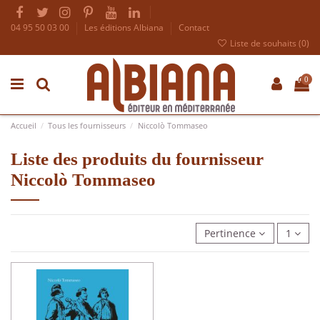
04 95 50 03 00
Les éditions Albiana
Contact
Liste de souhaits (
0
)
0
Accueil
Tous les fournisseurs
Niccolò Tommaseo
Liste des produits du fournisseur
Niccolò Tommaseo
Pertinence
1