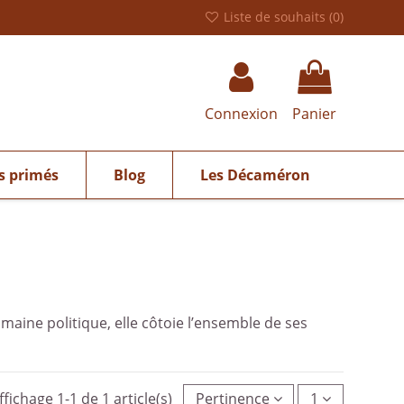
Liste de souhaits (
0
)
Connexion
Panier
s primés
Blog
Les Décaméron
omaine politique, elle côtoie l’ensemble de ses
ffichage 1-1 de 1 article(s)
Pertinence
1