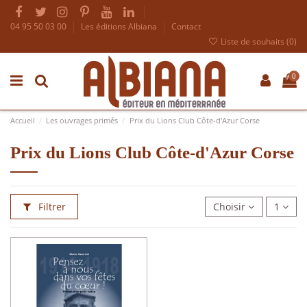
04 95 50 03 00
Les éditions Albiana
Contact
Liste de souhaits (
0
)
0
Accueil
Les ouvrages primés
Prix du Lions Club Côte-d'Azur Corse
Prix du Lions Club Côte-d'Azur Corse
Filtrer
Choisir
1