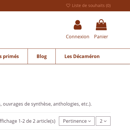
Liste de souhaits (
0
)
Connexion
Panier
s primés
Blog
Les Décaméron
, ouvrages de synthèse, anthologies, etc.).
ffichage 1-2 de 2 article(s)
Pertinence
2