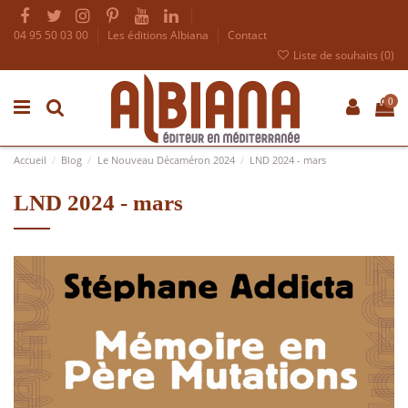
04 95 50 03 00
Les éditions Albiana
Contact
Liste de souhaits (
0
)
0
Accueil
Blog
Le Nouveau Décaméron 2024
LND 2024 - mars
LND 2024 - mars