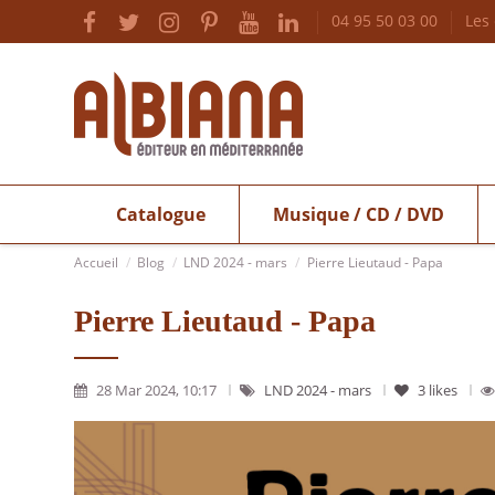
04 95 50 03 00
Les
Catalogue
Musique / CD / DVD
Accueil
Blog
LND 2024 - mars
Pierre Lieutaud - Papa
Pierre Lieutaud - Papa
28 Mar 2024, 10:17
LND 2024 - mars
3
likes