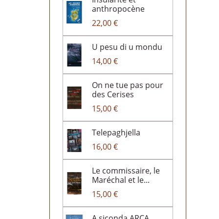
anthropocène
22,00 €
U pesu di u mondu
14,00 €
On ne tue pas pour
des Cerises
15,00 €
Telepaghjella
16,00 €
Le commissaire, le
Maréchal et le...
15,00 €
A siconda ARCA