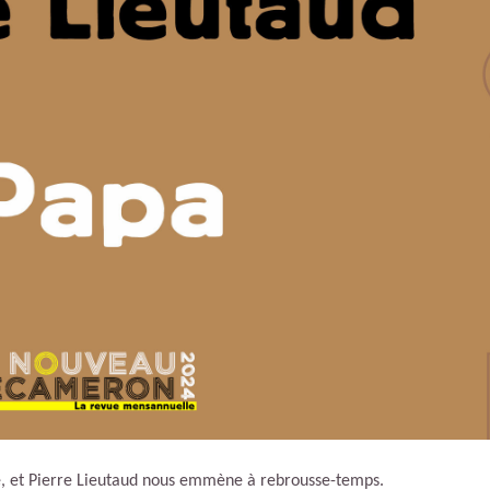
rle, et Pierre Lieutaud nous emmène à rebrousse-temps.