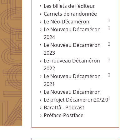
Les billets de l'éditeur
Carnets de randonnée

Le Néo-Décaméron

Le Nouveau Décaméron
2024

Le Nouveau Décaméron
2023

Le nouveau Décaméron
2022

Le Nouveau Décaméron
2021
Le Nouveau Décaméron

Le projet Décameron20/2.0
Barattà - Podcast
Préface-Postface