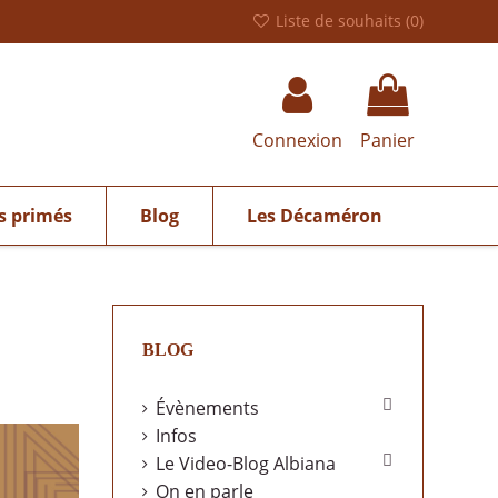
Liste de souhaits (
0
)
Connexion
Panier
s primés
Blog
Les Décaméron
BLOG

Évènements
Infos

Le Video-Blog Albiana
On en parle