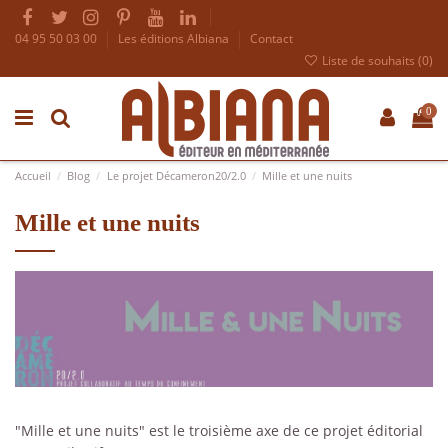
04 95 50 03 00
Les éditions Albiana
Contact
Liste de souhaits (
0
)
0
Accueil
Blog
Le projet Décameron20/2.0
Mille et une nuits
Mille et une nuits
"Mille et une nuits" est le troisième axe de ce projet éditorial