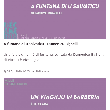
A funtana di u Salvaticu - Dumenicu Bighelli
Una fola d’umoni è di funtana, cuntata da Dumenicu Bighelli,
di Pitretu è Bicchisgià.
08 Apr 2020, 08:15
1920 views