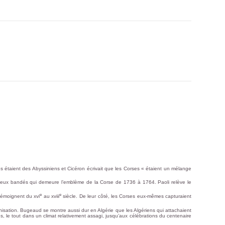
orses étaient des Abyssiniens et Cicéron écrivait que les Corses « étaient un mélange
 yeux bandés qui demeure l’emblème de la Corse de 1736 à 1764. Paoli relève le
e
e
témoignent du xvi
au xviii
siècle. De leur côté, les Corses eux-mêmes capturaient
onisation. Bugeaud se montre aussi dur en Algérie que les Algériens qui attachaient
res, le tout dans un climat relativement assagi, jusqu’aux célébrations du centenaire