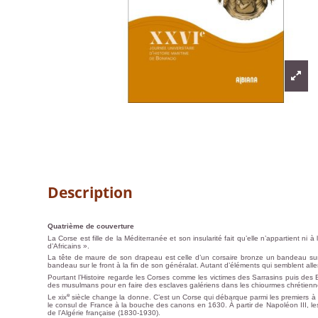
Description
Quatrième de couverture
La Corse est fille de la Méditerranée et son insularité fait qu’elle n’appartient ni
d’Africains ».
La tête de maure de son drapeau est celle d’un corsaire bronze un bandeau sur
bandeau sur le front à la fin de son généralat. Autant d’éléments qui semblent all
Pourtant l’Histoire regarde les Corses comme les victimes des Sarrasins puis de
des musulmans pour en faire des esclaves galériens dans les chiourmes chrétienn
e
Le xix
siècle change la donne. C’est un Corse qui débarque parmi les premiers à Si
le consul de France à la bouche des canons en 1630. À partir de Napoléon III, les Co
de l’Algérie française (1830-1930).