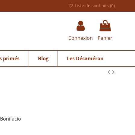
Liste de souhaits (
0
)
Connexion
Panier
s primés
Blog
Les Décaméron
 Bonifacio