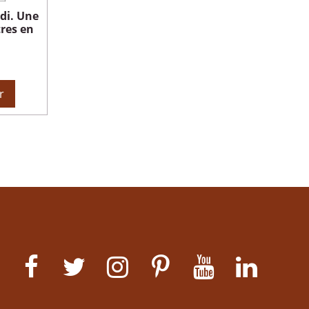
di. Une
tres en
r