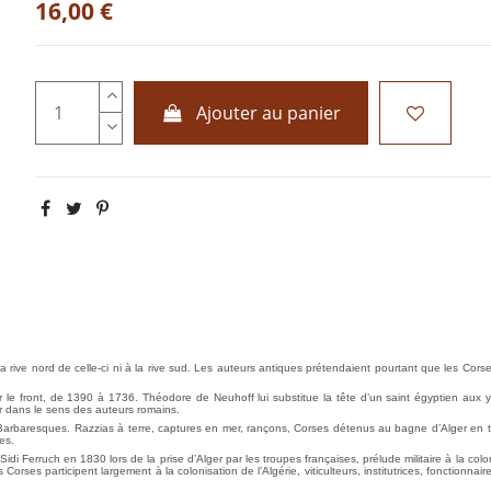
16,00 €
Ajouter au panier
 à la rive nord de celle-ci ni à la rive sud. Les auteurs antiques prétendaient pourtant que les C
 le front, de 1390 à 1736. Théodore de Neuhoff lui substitue la tête d’un saint égyptien aux
er dans le sens des auteurs romains.
s Barbaresques. Razzias à terre, captures en mer, rançons, Corses détenus au bagne d’Alger en 
es.
di Ferruch en 1830 lors de la prise d’Alger par les troupes françaises, prélude militaire à la col
rses participent largement à la colonisation de l’Algérie, viticulteurs, institutrices, fonctionnai