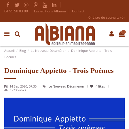
04 95 50 03 00
Les éditions Albiana
Contact
Liste de souhaits (
0
)
0
Accueil
Blog
Le Nouveau Décaméron
Dominique Appietto - Trois
Poèmes
Dominique Appietto - Trois Poèmes
14 Sep 2020, 07:35
Le Nouveau Décaméron
4
likes
1223 views