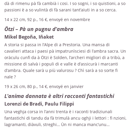
dà di rimenu pà fà cambià i cosi. I so sogni, i so quistioni, a so
passioni è a so vulintà di fà sarani tant’aiuti in a so cerca.
14 x 22 cm, 92 p., 16 €, envoyé en novembre
Ötzi – Pà un pugnu d’ambra
Mikel Begoña, Iñaket
A storia si passa in l’Alpe di a Prestoria. Una mansa di
cavalieri attaca i paesi pà impatrunìsciesi di l’ambra sacra. Un
oràculu cunfi da à Ötzi è Solden, l’archeri migliori di a tribù, a
missione di salvà i populi di e valle è d’assicurà i marcanti
d’ambra. Quale sarà u più valurosu ? Chì sarà a so sorte fi
nale ?
19 x 26 cm, 80 p., 14 €, envoyé en janvier
L’anima dannata è altri racconti fantastichi
Lorenzi de Bradi, Paulu Filippi
Una veghja corsa in l’anni trenta è i raconti tradiziunali
fantastichi di tandu da fà trimulà ancu oghji i lettori : fi nzioni,
lagramanti, diàvuli, streghi… Ùn ni manca manc’unu…