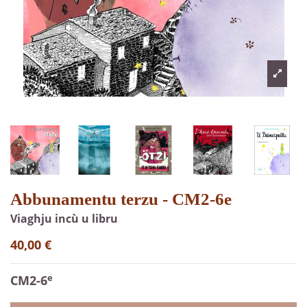
Abbunamentu terzu - CM2-6e
Viaghju incù u libru
40,00 €
e
CM2-6