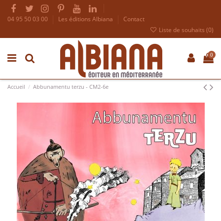
04 95 50 03 00
Les éditions Albiana
Contact
Liste de souhaits (
0
)
0
Accueil
Abbunamentu terzu - CM2-6e