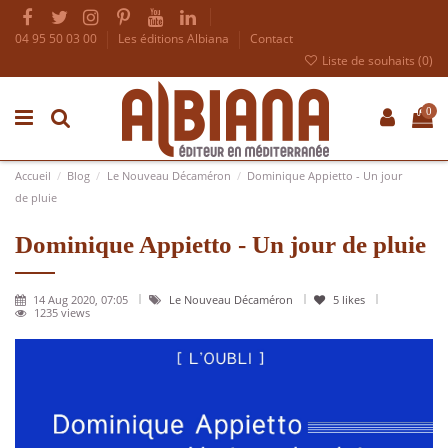
04 95 50 03 00
Les éditions Albiana
Contact
Liste de souhaits (
0
)
0
Accueil
Blog
Le Nouveau Décaméron
Dominique Appietto - Un jour
de pluie
Dominique Appietto - Un jour de pluie
14 Aug 2020, 07:05
Le Nouveau Décaméron
5
likes
1235 views