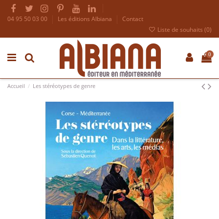
04 95 50 03 00
Les éditions Albiana
Contact
Liste de souhaits (
0
)
0
Accueil
Les stéréotypes de genre