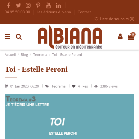
04 95 50 03 00
Les éditions Albiana
Contact
Liste de souhaits (
0
)
0
Accueil
Blog
Teorema
Toi - Estelle Peroni
Toi - Estelle Peroni
01 Jun 2020, 06:20
Teorema
4
likes
2386 views