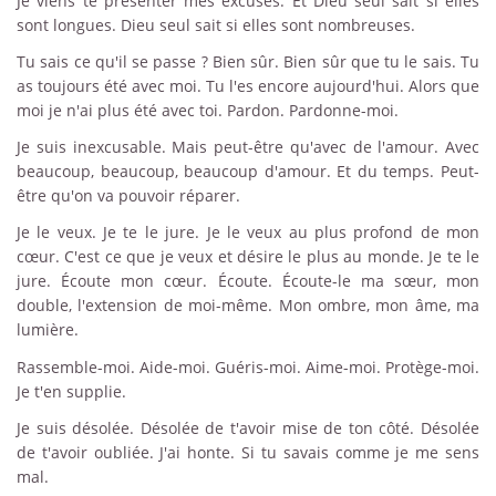
Je viens te présenter mes excuses. Et Dieu seul sait si elles
sont longues. Dieu seul sait si elles sont nombreuses.
Tu sais ce qu'il se passe ? Bien sûr. Bien sûr que tu le sais. Tu
as toujours été avec moi. Tu l'es encore aujourd'hui. Alors que
moi je n'ai plus été avec toi. Pardon. Pardonne-moi.
Je suis inexcusable. Mais peut-être qu'avec de l'amour. Avec
beaucoup, beaucoup, beaucoup d'amour. Et du temps. Peut-
être qu'on va pouvoir réparer.
Je le veux. Je te le jure. Je le veux au plus profond de mon
cœur. C'est ce que je veux et désire le plus au monde. Je te le
jure. Écoute mon cœur. Écoute. Écoute-le ma sœur, mon
double, l'extension de moi-même. Mon ombre, mon âme, ma
lumière.
Rassemble-moi. Aide-moi. Guéris-moi. Aime-moi. Protège-moi.
Je t'en supplie.
Je suis désolée. Désolée de t'avoir mise de ton côté. Désolée
de t'avoir oubliée. J'ai honte. Si tu savais comme je me sens
mal.