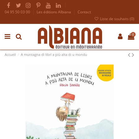
04 95 50 03 00
Les éditions Albiana
Contact
Liste de souhaits (
0
)
0
Accueil
A muntagna di libri a più alta di u mondu