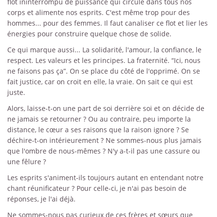
flot ininterrompu de puissance qui circule dans tous nos
corps et alimente nos esprits. C'est même trop pour des
hommes... pour des femmes. Il faut canaliser ce flot et lier les
énergies pour construire quelque chose de solide.
Ce qui marque aussi... La solidarité, l'amour, la confiance, le
respect. Les valeurs et les principes. La fraternité. “Ici, nous
ne faisons pas ça”. On se place du côté de l'opprimé. On se
fait justice, car on croit en elle, la vraie. On sait ce qui est
juste.
Alors, laisse-t-on une part de soi derrière soi et on décide de
ne jamais se retourner ? Ou au contraire, peu importe la
distance, le cœur a ses raisons que la raison ignore ? Se
déchire-t-on intérieurement ? Ne sommes-nous plus jamais
que l'ombre de nous-mêmes ? N'y a-t-il pas une cassure ou
une fêlure ?
Les esprits s'animent-ils toujours autant en entendant notre
chant réunificateur ? Pour celle-ci, je n'ai pas besoin de
réponses, je l'ai déjà.
Ne sommes-nous pas curieux de ces frères et sœurs que