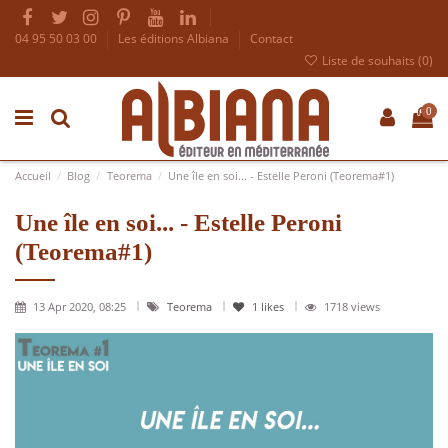
04 95 50 03 00
Les éditions Albiana
Contact
Liste de souhaits (
0
)
0
Accueil
Blog
Teorema
Une île en soi... - Estelle Peroni (Teorema#1)
Une île en soi... - Estelle Peroni
(Teorema#1)
13 Apr 2020, 08:25
Teorema
1
likes
1718 views