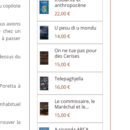
anthropocène
u copilote
22,00 €
ous avions
U pesu di u mondu
e chez un
14,00 €
s à passer
On ne tue pas pour
des Cerises
dessus du
15,00 €
Telepaghjella
Poretta à
16,00 €
Le commissaire, le
inhabituel
Maréchal et le...
15,00 €
trouver la
A siconda ARCA