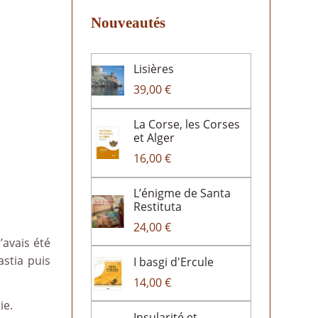
Nouveautés
Lisières
39,00 €
La Corse, les Corses
et Alger
16,00 €
L’énigme de Santa
Restituta
24,00 €
’avais été
astia puis
I basgi d'Ercule
14,00 €
ie.
Insularité et