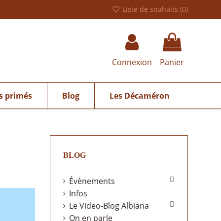
Liste de souhaits (
0
)
Connexion
Panier
s primés
Blog
Les Décaméron
BLOG

Évènements
Infos

Le Video-Blog Albiana
On en parle