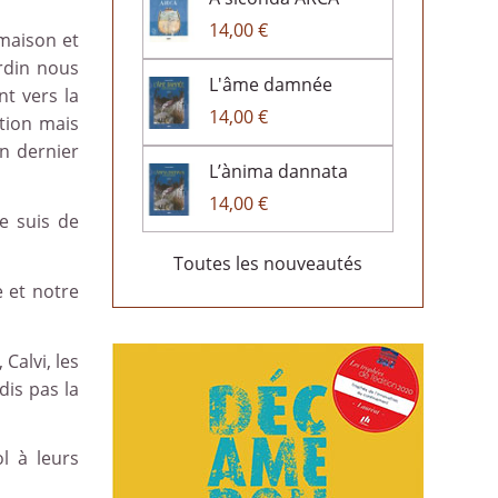
14,00 €
 maison et
rdin nous
L'âme damnée
nt vers la
14,00 €
tion mais
Un dernier
L’ànima dannata
14,00 €
e suis de
Toutes les nouveautés
e et notre
Calvi, les
dis pas la
l à leurs