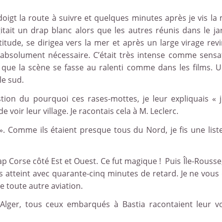
oigt la route à suivre et quelques minutes après je vis la
tait un drap blanc alors que les autres réunis dans le ja
titude, se dirigea vers la mer et après un large virage revi
 absolument nécessaire. C’était très intense comme sensa
imé que la scène se fasse au ralenti comme dans les films. 
le sud.
ion du pourquoi ces rases-mottes, je leur expliquais « j
 voir leur village. Je racontais cela à M. Leclerc.
 ». Comme ils étaient presque tous du Nord, je fis une list
p Corse côté Est et Ouest. Ce fut magique ! Puis Île-Rousse, 
 atteint avec quarante-cinq minutes de retard. Je ne vous 
une toute autre aviation.
-Alger, tous ceux embarqués à Bastia racontaient leur vo