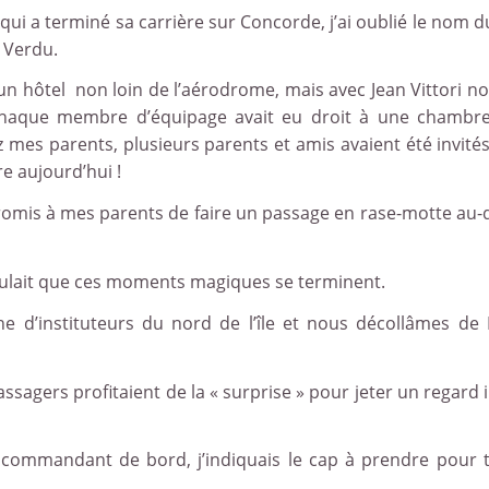
ui a terminé sa carrière sur Concorde, j’ai oublié le nom d
e Verdu.
 un hôtel non loin de l’aérodrome, mais avec Jean Vittori n
u. Chaque membre d’équipage avait eu droit à une chambr
ez mes parents, plusieurs parents et amis avaient été invité
re aujourd’hui !
romis à mes parents de faire un passage en rase-motte au-
oulait que ces moments magiques se terminent.
ne d’instituteurs du nord de l’île et nous décollâmes de 
sagers profitaient de la « surprise » pour jeter un regard 
du commandant de bord, j’indiquais le cap à prendre pour 