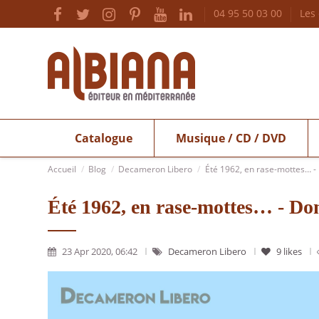
04 95 50 03 00
Les
Catalogue
Musique / CD / DVD
Accueil
Blog
Decameron Libero
Été 1962, en rase-mottes… -
Été 1962, en rase-mottes… - D
23 Apr 2020, 06:42
Decameron Libero
9
likes