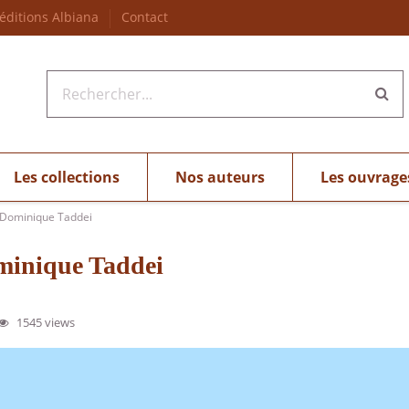
 éditions Albiana
Contact
Les collections
Nos auteurs
Les ouvrage
 Dominique Taddei
ominique Taddei
1545 views