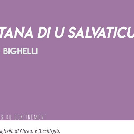
elli, di Pitretu è Bicchisgià.