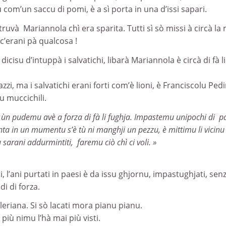
 com’un saccu di pomi, è a sì porta in una d’issi sapari.
ruvà Mariannola chì era sparita. Tutti sì sò missi à circà la
 c’erani pà qualcosa !
cisu d’intuppà i salvatichi, libarà Mariannola è circà di fà l
zzi, ma i salvatichi erani forti com’è lioni, è Franciscolu Ped
u muccichili.
usì ùn pudemu avè a forza di fà li fughja. Impastemu unipochi di p
ta in un mumentu s’è tù ni manghji un pezzu, è mittimu li vicinu
 sarani addurmintiti, faremu ciò chì ci voli. »
i, l’ani purtati in paesi è da issu ghjornu, impastughjati, se
di di forza.
leriana. Si sò lacati mora pianu pianu.
ì più nimu l’hà mai più visti.