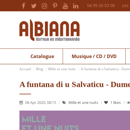
04 95 50 03 00
Les
Catalogue
Musique / CD / DVD
Accueil
Blog
Mille et une nuits
A funtana di u Salvaticu - Dum
A funtana di u Salvaticu - Dume
08 Apr 2020, 08:15
Mille et une nuits
1
likes