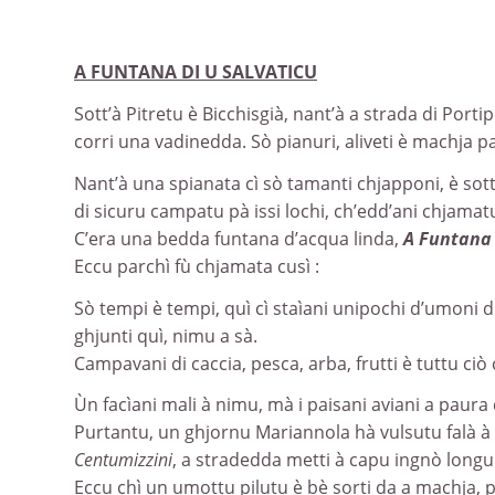
A FUNTANA DI U SALVATICU
Sott’à Pitretu è Bicchisgià, nant’à a strada di Por
corri una vadinedda. Sò pianuri, aliveti è machja p
Nant’à una spianata cì sò tamanti chjapponi, è sottu
di sicuru campatu pà issi lochi, ch’edd’ani chjama
C’era una bedda funtana d’acqua linda,
A Funtana 
Eccu parchì fù chjamata cusì :
Sò tempi è tempi, quì cì staìani unipochi d’umoni di
ghjunti quì, nimu a sà.
Campavani di caccia, pesca, arba, frutti è tuttu ciò 
Ùn facìani mali à nimu, mà i paisani aviani a paura d’
Purtantu, un ghjornu Mariannola hà vulsutu falà à
Centumizzini
, a stradedda metti à capu ingnò longu à
Eccu chì un umottu pilutu è bè sorti da a machja, pi