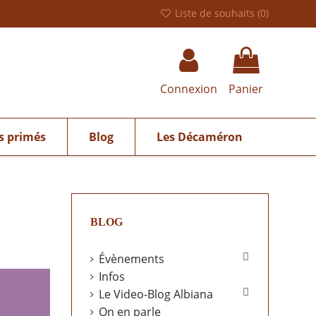
Liste de souhaits (
0
)
Connexion
Panier
s primés
Blog
Les Décaméron
BLOG

Évènements
Infos

Le Video-Blog Albiana
On en parle