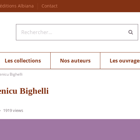
 éditions Albiana
Contact
Les collections
Nos auteurs
Les ouvrage
enicu Bighelli
nicu Bighelli
1919 views