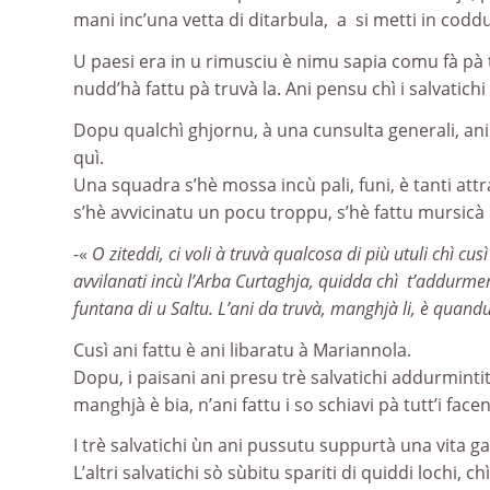
mani inc’una vetta di ditarbula, a si metti in coddu
U paesi era in u rimusciu è nimu sapia comu fà pà t
nudd’hà fattu pà truvà la. Ani pensu chì i salvatichi
Dopu qualchì ghjornu, à una cunsulta generali, ani di
quì.
Una squadra s’hè mossa incù pali, funi, è tanti attra
s’hè avvicinatu un pocu troppu, s’hè fattu mursicà 
-«
O ziteddi, ci voli à truvà qualcosa di più utuli chì c
avvilanati incù l’Arba Curtaghja, quidda chì t’addurmen
funtana di u Saltu. L’ani da truvà, manghjà li, è quandu
Cusì ani fattu è ani libaratu à Mariannola.
Dopu, i paisani ani presu trè salvatichi addurmintit
manghjà è bia, n’ani fattu i so schiavi pà tutt’i facen
I trè salvatichi ùn ani pussutu suppurtà una vita ga
L’altri salvatichi sò sùbitu spariti di quiddi lochi, ch