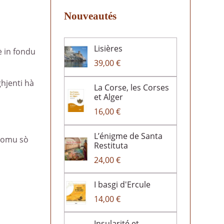
Nouveautés
Lisières
è in fondu
39,00 €
ghjenti hà
La Corse, les Corses
et Alger
16,00 €
L’énigme de Santa
 Comu sò
Restituta
24,00 €
I basgi d'Ercule
14,00 €
Insularité et