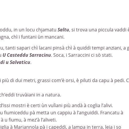
tipoddu, in un locu chjamatu
Saltu
, si trova una piccula vaddi 
agna, chì i funtani ùn mancani.
, tanti sapari chì lacani pinsà chì à quiddi tempi anziani, a 
tu
U Casteddu Sarracinu
. Soca, i Sarraccini ci sò stati.
di u Salvaticu
.
 più di dui metri, grassi com’è orsi, è piluti da capu à pedi.
ch’eddi truvàiani in a natura.
issi mostri è certi ùn vulìani più andà à coglia l’alivi.
 u fiumiceddu pà metta un cappiu à l’anguiddi. Francatu à
 u fiumu, à mez’à l’aliveti.
glia à Mariannola pà i capeddi, a lampa in terra, leia i so