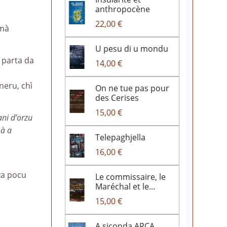
anthropocène
22,00 €
 mà
U pesu di u mondu
i parta da
14,00 €
ineru, chì
On ne tue pas pour
des Cerises
15,00 €
ani d’orzu
 à a
Telepaghjella
16,00 €
nza pocu
Le commissaire, le
Maréchal et le...
15,00 €
A siconda ARCA