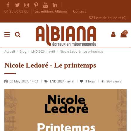
04 95 50 03 00
Les éditions Albiana
Contact
Liste de souhaits (
0
)
0
Accueil
Blog
LND 2024 - avril
Nicole Ledoré - Le printemps
Nicole Ledoré - Le printemps
03 May 2024, 14:03
LND 2024 - avril
1
likes
964 views