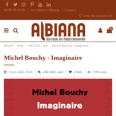
04 95 50 03 00
Les éditions Albiana
Contact
Liste de souhaits (
0
)
0
Accueil
Blog
LND 2022 - Juin
Michel Bouchy - Imaginaire
Michel Bouchy - Imaginaire
13 Jun 2022, 10:04
LND 2022 - Juin
2
likes
1189 views