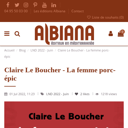
04 95 50 03 00
Les éditions Albiana
Contact
Liste de souhaits (
0
)
0
Accueil
Blog
LND 2022 - Juin
Claire Le Boucher - La femme porc-
épic
Claire Le Boucher - La femme porc-
épic
01 Jul 2022, 11:23
LND 2022 - Juin
2
likes
1218 views