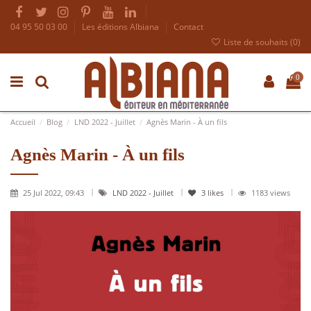
04 95 50 03 00
Les éditions Albiana
Contact
Liste de souhaits (
0
)
0
Accueil
Blog
LND 2022 - Juillet
Agnès Marin - À un fils
Agnès Marin - À un fils
25 Jul 2022, 09:43
LND 2022 - Juillet
3
likes
1183 views