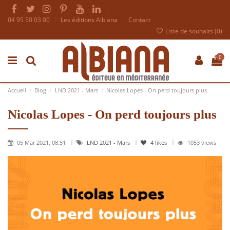
04 95 50 03 00
Les éditions Albiana
Contact
Liste de souhaits (
0
)
0
Accueil
Blog
LND 2021 - Mars
Nicolas Lopes - On perd toujours plus
Nicolas Lopes - On perd toujours plus
05 Mar 2021, 08:51
LND 2021 - Mars
4
likes
1053 views