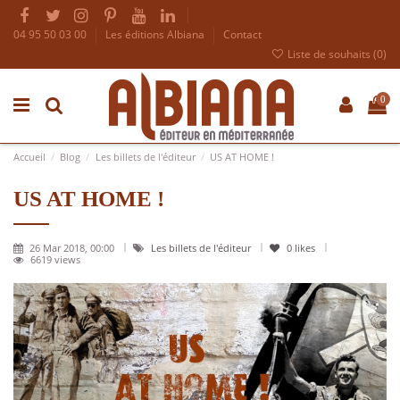
04 95 50 03 00
Les éditions Albiana
Contact
Liste de souhaits (
0
)
0
Accueil
Blog
Les billets de l'éditeur
US AT HOME !
US AT HOME !
26 Mar 2018, 00:00
Les billets de l'éditeur
0
likes
6619 views